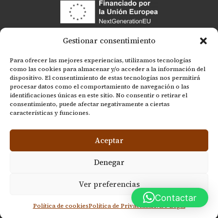
Gestionar consentimiento
Para ofrecer las mejores experiencias, utilizamos tecnologías
como las cookies para almacenar y/o acceder a la información del
dispositivo. El consentimiento de estas tecnologías nos permitirá
procesar datos como el comportamiento de navegación o las
identificaciones únicas en este sitio. No consentir o retirar el
consentimiento, puede afectar negativamente a ciertas
características y funciones.
© La Alicantina SC - 2026 - Todos los derechos
Aceptar
reservados
Denegar
Web por
Enlazarte Comunicación
Ver preferencias
Contactar
Política de cookies
Política de Privacidad
Aviso Legal